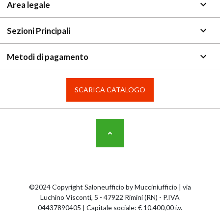
keyboard_arrow_down
Area legale
keyboard_arrow_down
Sezioni Principali
keyboard_arrow_down
Metodi di pagamento
SCARICA CATALOGO
©2024 Copyright Saloneufficio by Mucciniufficio | via
Luchino Visconti, 5 - 47922 Rimini (RN) - P.IVA
04437890405 | Capitale sociale: € 10.400,00 i.v.