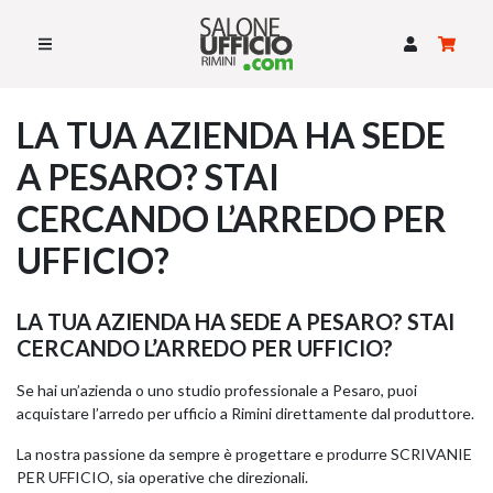
SCRIVANIE
LA TUA AZIENDA HA SEDE
SWING 5050 – OP
PARETI IN VETRO
SCRIVANIE ELEVABILI
A PESARO? STAI
SCRIVANIE ANGOLARI
CERCANDO L’ARREDO PER
SCRIVANIE SPECIAL DESK
UFFICIO?
CASSETTIERE
LA TUA AZIENDA HA SEDE A PESARO? STAI
ARMADI
CERCANDO L’ARREDO PER UFFICIO?
SEDIE
Se hai un’azienda o uno studio professionale a Pesaro, puoi
RECEPTION
acquistare l’arredo per ufficio a Rimini direttamente dal produttore.
SWING 7020 – OP
PARETI DIVISORIE
La nostra passione da sempre è progettare e produrre SCRIVANIE
TAVOLI RIUNIONE
PER UFFICIO, sia operative che direzionali.