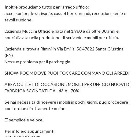
ACCESSORI
Inoltre produciamo tutto per l’arredo ufficio:
accessori per le scrivanie, cassettiere, armadi, reception, sedie e
SMART WORK OFFICE
tavoli riunione.
POCKET OFFICE
L’azienda Muccini Ufficio è nata nel 1.960 e da oltre 30 anni è
specializzata nella produzione di scrivanie e mobili per ufficio.
SCRIVANY
L’azienda si trova a Rimini in
Via Emilia, 56 47822 Santa Giustina
FASTOFFICE
(RN)
Nessun problema per il parcheggio.
SPEEDOFFICE
KOROS – OPERAT
PARETI ATTREZZA
SHOW-ROOM DOVE PUOI TOCCARE CON MANO GLI ARREDI
SAFE SCREEN
AREA OUTLET DI OCCASIONI: MOBILI PER UFFICIO NUOVI DI
FABBRICA SCONTATI DAL 43 AL 70%.
ARREDI FIERE ED EVENTI
Se hai necessità di ricevere i mobili in pochi giorni, puoi procedere
PARETI DIVISORIE PER UFFICIO
con l’ordine direttamente online.
E’ semplice e veloce.
Per info e/o appuntamenti: