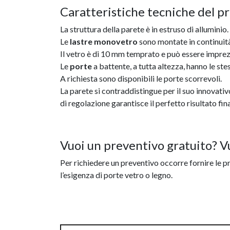
Caratteristiche tecniche del p
La struttura della parete è in estruso di alluminio.
Le
lastre monovetro
sono montate in continuità
Il vetro è di 10 mm temprato e può essere impre
Le
porte
a battente, a tutta altezza, hanno le stes
A richiesta sono disponibili le porte scorrevoli.
La parete si contraddistingue per il suo innovati
di regolazione garantisce il perfetto risultato fina
Vuoi un preventivo gratuito? V
Per richiedere un preventivo occorre fornire le pre
l’esigenza di porte vetro o legno.