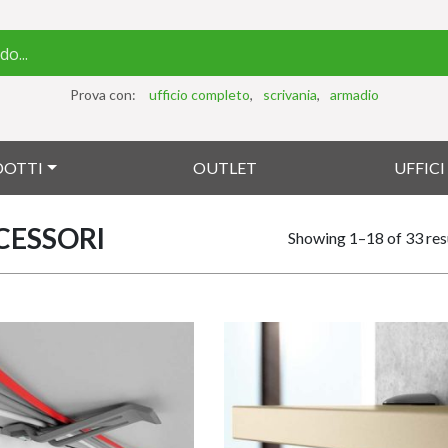
Prova con:
ufficio completo
scrivania
armadio
DOTTI
OUTLET
UFFIC
CESSORI
Showing 1–18 of 33 res