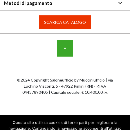
keyboard_arrow_down
Metodi di pagamento
SCARICA CATALOGO
©2024 Copyright Saloneufficio by Mucciniufficio | via
Luchino Visconti, 5 - 47922 Rimini (RN) - P.IVA
04437890405 | Capitale sociale: € 10.400,00 i.v.
#ThisIsFlain
Questo sito utilizza cookies di terze parti per migliorare la
navigazione. Continuando la navigazione acconsenti all'utilizzo