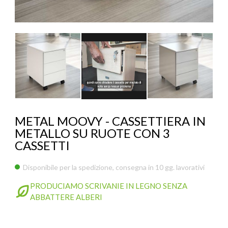
ACCESSORI
SMART WORK OFFICE
POCKET OFFICE
SCRIVANY
FASTOFFICE
SPEEDOFFICE
METAL MOOVY - CASSETTIERA IN
KOROS – OPERAT
PARETI ATTREZZA
METALLO SU RUOTE CON 3
SAFE SCREEN
CASSETTI
ARREDI FIERE ED EVENTI
Disponibile per la spedizione, consegna in 10 gg. lavorativi
PARETI DIVISORIE PER UFFICIO
PRODUCIAMO SCRIVANIE IN LEGNO SENZA
ABBATTERE ALBERI