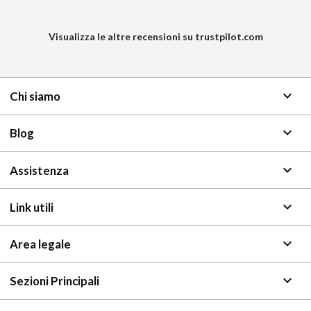
Visualizza le altre recensioni su trustpilot.com
keyboard_arrow_down
Chi siamo
keyboard_arrow_down
Blog
keyboard_arrow_down
Assistenza
keyboard_arrow_down
Link utili
keyboard_arrow_down
Area legale
keyboard_arrow_down
Sezioni Principali