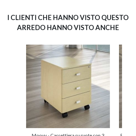
I CLIENTI CHE HANNO VISTO QUESTO
ARREDO HANNO VISTO ANCHE
Moovy - Cassettiera su ruote con 3
File Mo