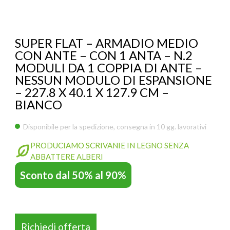
ACCESSORI
SMART WORK OFFICE
SUPER FLAT – ARMADIO MEDIO
POCKET OFFICE
CON ANTE – CON 1 ANTA – N.2
MODULI DA 1 COPPIA DI ANTE –
SCRIVANY
NESSUN MODULO DI ESPANSIONE
– 227.8 X 40.1 X 127.9 CM –
FASTOFFICE
BIANCO
SPEEDOFFICE
KOROS – OPERAT
PARETI ATTREZZA
Disponibile per la spedizione, consegna in 10 gg. lavorativi
SAFE SCREEN
PRODUCIAMO SCRIVANIE IN LEGNO SENZA
ABBATTERE ALBERI
ARREDI FIERE ED EVENTI
Sconto dal 50% al 90%
PARETI DIVISORIE PER UFFICIO
Richiedi offerta