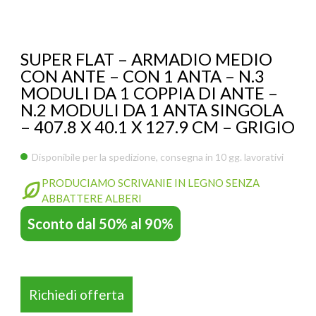
ACCESSORI
SMART WORK OFFICE
SUPER FLAT – ARMADIO MEDIO
POCKET OFFICE
CON ANTE – CON 1 ANTA – N.3
MODULI DA 1 COPPIA DI ANTE –
SCRIVANY
N.2 MODULI DA 1 ANTA SINGOLA
– 407.8 X 40.1 X 127.9 CM – GRIGIO
FASTOFFICE
SPEEDOFFICE
Disponibile per la spedizione, consegna in 10 gg. lavorativi
KOROS – OPERAT
PARETI ATTREZZA
PRODUCIAMO SCRIVANIE IN LEGNO SENZA
SAFE SCREEN
ABBATTERE ALBERI
ARREDI FIERE ED EVENTI
Sconto dal 50% al 90%
PARETI DIVISORIE PER UFFICIO
Richiedi offerta