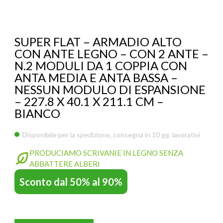
ACCESSORI
SMART WORK OFFICE
SUPER FLAT – ARMADIO ALTO
POCKET OFFICE
CON ANTE LEGNO – CON 2 ANTE –
N.2 MODULI DA 1 COPPIA CON
SCRIVANY
ANTA MEDIA E ANTA BASSA –
NESSUN MODULO DI ESPANSIONE
FASTOFFICE
– 227.8 X 40.1 X 211.1 CM –
SPEEDOFFICE
BIANCO
KOROS – OPERAT
PARETI ATTREZZA
SAFE SCREEN
Disponibile per la spedizione, consegna in 10 gg. lavorativi
ARREDI FIERE ED EVENTI
PRODUCIAMO SCRIVANIE IN LEGNO SENZA
ABBATTERE ALBERI
PARETI DIVISORIE PER UFFICIO
Sconto dal 50% al 90%