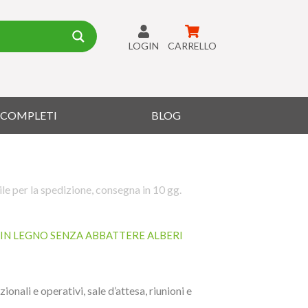
LOGIN
CARRELLO
I COMPLETI
BLOG
le per la spedizione, consegna in 10 gg.
IN LEGNO SENZA ABBATTERE ALBERI
zionali e operativi, sale d’attesa, riunioni e