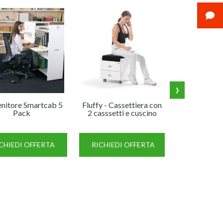
›
nitore Smartcab 5
Fluffy - Cassettiera con
Metal 
Pack
2 casssetti e cuscino
cassettiera 
ruote con 
CHIEDI OFFERTA
RICHIEDI OFFERTA
RICHIED