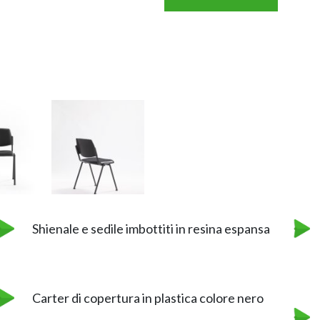
Shienale e sedile imbottiti in resina espansa
Carter di copertura in plastica colore nero