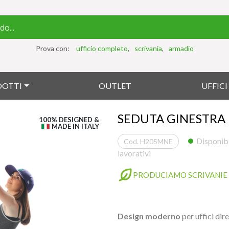
Prova con:
ufficio completo
scrivania
armadio
DOTTI
OUTLET
UFFIC
SEDUTA GINESTRA
100% DESIGNED &
MADE IN ITALY
Disponibi
Cod. H205MNE
lavorativi
PRODUCIAMO SCRIVANIE 
Design moderno
per uffici dire