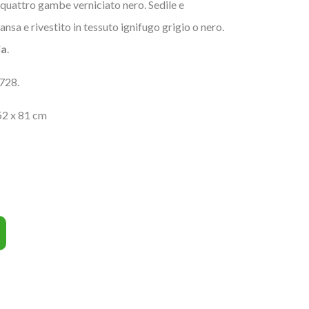
 quattro gambe verniciato nero. Sedile e
ansa e rivestito in tessuto ignifugo grigio o nero.
ia
.
728.
52 x 81 cm