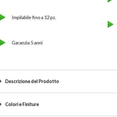
Impilabile fino a 12 pz.
Garanzia 5 anni
Descrizione del Prodotto
Colori e Finiture